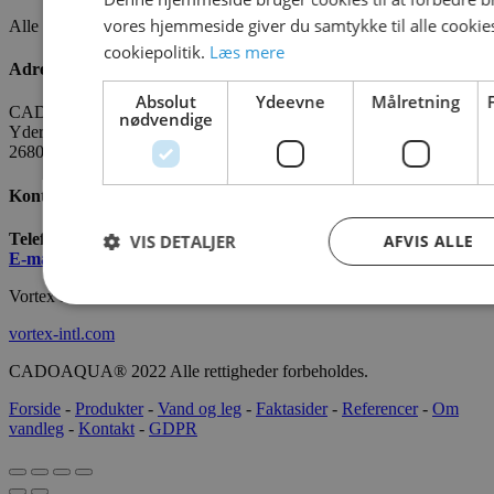
vores hjemmeside giver du samtykke til alle cooki
Alle fakta om CADO er tilgængelige
HER
cookiepolitik.
Læs mere
Adresse
Absolut
Ydeevne
Målretning
CADO AQUA Danmark
nødvendige
Yderholmvej 35
2680 Solrød
Kontakt os
Telefon:
+45 7022 2628
VIS DETALJER
AFVIS ALLE
E-mail
:
info@cado.dk
Vortex International
vortex-intl.com
CADOAQUA® 2022 Alle rettigheder forbeholdes.
Forside
-
Produkter
-
Vand og leg
-
Faktasider
-
Referencer
-
Om
vandleg
-
Kontakt
-
GDPR