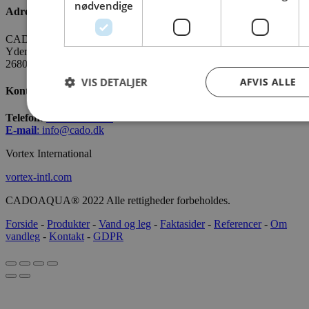
nødvendige
Adresse
CADO AQUA Danmark
Yderholmvej 35
2680 Solrød
VIS DETALJER
AFVIS ALLE
Kontakt os
Telefon:
+45 7022 2628
E-mail
:
info@cado.dk
Vortex International
vortex-intl.com
CADOAQUA® 2022 Alle rettigheder forbeholdes.
Forside
-
Produkter
-
Vand og leg
-
Faktasider
-
Referencer
-
Om
vandleg
-
Kontakt
-
GDPR