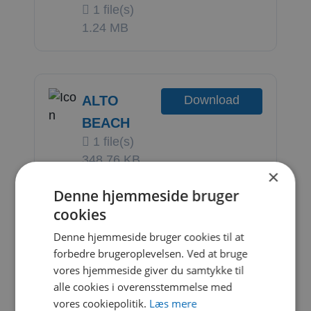
1 file(s)
1.24 MB
ALTO
Download
BEACH
1 file(s)
348.76 KB
×
Denne hjemmeside bruger
cookies
Logga in för att ladda ner
eller
A
Denne hjemmeside bruger cookies til at
registrera konto
forbedre brugeroplevelsen. Ved at bruge
L
vores hjemmeside giver du samtykke til
T
alle cookies i overensstemmelse med
O
vores cookiepolitik.
Læs mere