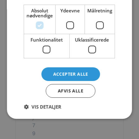
B
Absolut
Ydeevne
Målretning
E
nødvendige
A
C
Funktionalitet
Uklassificerede
H
1
f
ACCEPTER ALLE
i
l
AFVIS ALLE
e
(
VIS DETALJER
s
)
7
9