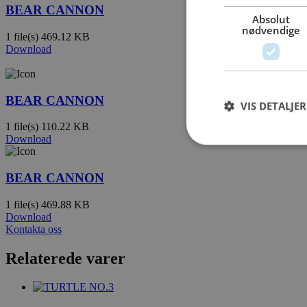
BEAR CANNON
Absolut
nødvendige
1 file(s)
469.12 KB
Download
BEAR CANNON
VIS DETALJER
1 file(s)
110.22 KB
Download
BEAR CANNON
1 file(s)
469.88 KB
Download
Kontakta oss
Relaterede varer