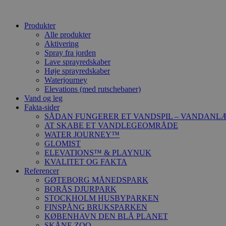
Produkter
Alle produkter
Aktivering
Spray fra jorden
Lave sprayredskaber
Høje sprayredskaber
Waterjourney
Elevations (med rutschebaner)
Vand og leg
Fakta-sider
SÅDAN FUNGERER ET VANDSPIL – VANDANL
AT SKABE ET VANDLEGEOMRÅDE
WATER JOURNEY™
GLOMIST
ELEVATIONS™ & PLAYNUK
KVALITET OG FAKTA
Referencer
GØTEBORG MÅNEDSPARK
BORÅS DJURPARK
STOCKHOLM HUSBYPARKEN
FINSPÅNG BRUKSPARKEN
KØBENHAVN DEN BLÅ PLANET
SKÅNE ZOO