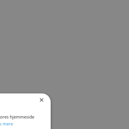
×
 vores hjemmeside
s mere