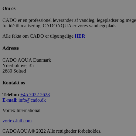
Om os
CADO er en professionel leverandør af vandleg, legepladser og meget m
fra idé til realisering. CADOAQUA er vores vandlegeplads.
Alle fakta om CADO er tilgængelige
HER
Adresse
CADO AQUA Danmark
Yderholmvej 35
2680 Solrød
Kontakt os
Telefon:
+45 7022 2628
E-mail
:
info@cado.dk
Vortex International
vortex-intl.com
CADOAQUA® 2022 Alle rettigheder forbeholdes.