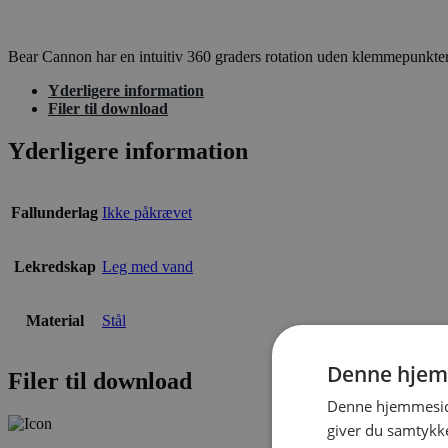
Bear Cannon har en intuitiv 360 graders rotation uden klemmepunkter.
Yderligere information
Filer til download
Yderligere information
Fallunderlag
Ikke påkrævet
Lekredskap
Leg med vand
Material
Stål
Denne hjem
Filer til download
Denne hjemmeside
giver du samtykke