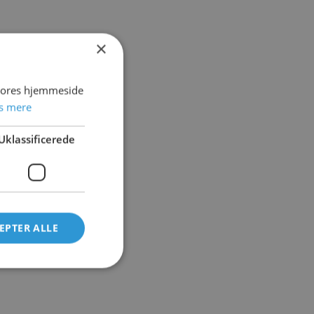
×
 vores hjemmeside
s mere
Uklassificerede
EPTER ALLE