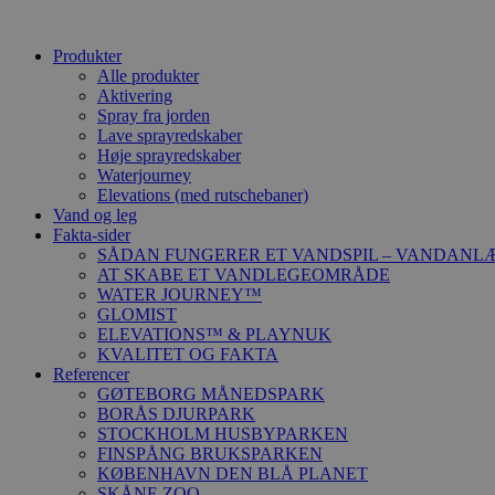
Produkter
Alle produkter
Aktivering
Spray fra jorden
Lave sprayredskaber
Høje sprayredskaber
Waterjourney
Elevations (med rutschebaner)
Vand og leg
Fakta-sider
SÅDAN FUNGERER ET VANDSPIL – VANDANL
AT SKABE ET VANDLEGEOMRÅDE
WATER JOURNEY™
GLOMIST
ELEVATIONS™ & PLAYNUK
KVALITET OG FAKTA
Referencer
GØTEBORG MÅNEDSPARK
BORÅS DJURPARK
STOCKHOLM HUSBYPARKEN
FINSPÅNG BRUKSPARKEN
KØBENHAVN DEN BLÅ PLANET
SKÅNE ZOO