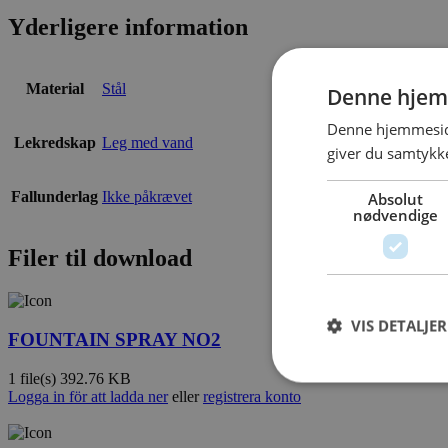
Yderligere information
Material
Stål
Denne hjem
Denne hjemmeside
Lekredskap
Leg med vand
giver du samtykke
Fallunderlag
Ikke påkrævet
Absolut
nødvendige
Filer til download
VIS DETALJER
FOUNTAIN SPRAY NO2
1 file(s)
392.76 KB
Logga in för att ladda ner
eller
registrera konto